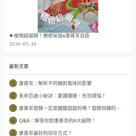
✸ 植物超展開！療癒瑜珈x康普茶自造
2026-05-30
最新文章
1
康普茶：解析不同糖對風味的影響
2
長命百歲小秘訣：愛護腸腸，告別煩惱！
3
康普茶發酵一定是酸酸甜甜的嗎？發酵與糖的⋯
4
Q&A：解答你對康普茶的6大疑問！
5
康普茶最好的保存方式？