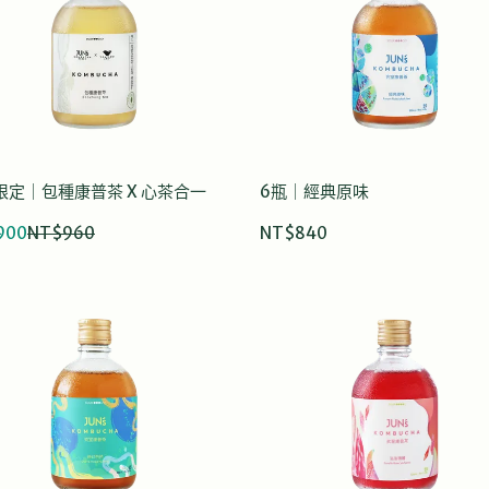
限定｜包種康普茶 X 心茶合一
6瓶｜經典原味
900
NT$960
NT$840