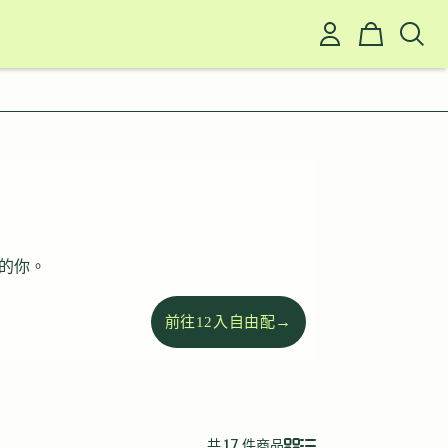
的你。
→
前往12入自由配
共 17 件商品