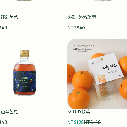
｜迷幻芭芭
6瓶｜洛洛瑰麗
840
NT$840
｜芭辛芭見
SCOBY軟菓
840
NT$128
NT$140