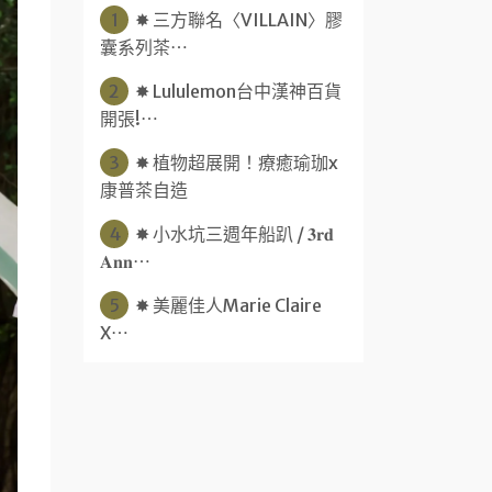
1
✸ 三方聯名〈VILLAIN〉膠
囊系列茶⋯
2
✸ Lululemon台中漢神百貨
開張!⋯
3
✸ 植物超展開！療癒瑜珈x
康普茶自造
4
✸ 小水坑三週年船趴 / 𝟑𝐫𝐝
𝐀𝐧𝐧⋯
5
✸ 美麗佳人Marie Claire
X⋯