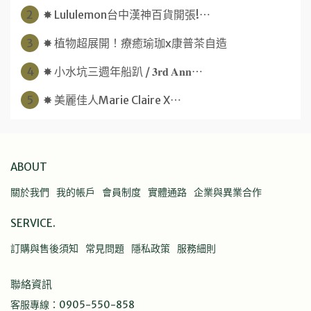
2
✸ Lululemon台中漢神百貨開張!⋯
3
✸ 植物超展開！療癒瑜珈x康普茶自造
4
✸ 小水坑三週年船趴 / 𝟑𝐫𝐝 𝐀𝐧𝐧⋯
5
✸ 美麗佳人Marie Claire X⋯
ABOUT
關於我們
我的帳戶
會員制度
實體通路
企業與異業合作
SERVICE.
訂購與售後須知
常見問題
隱私政策
服務細則
聯絡資訊
客服專線：0905-550-858