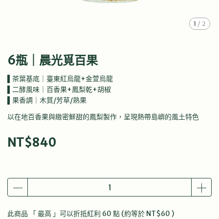
1
/
2
6瓶｜晨光覓百果
▌茶葉基底｜臺東紅烏龍+金萱烏龍
▌二酵風味｜百香果+鳳梨乾+胡椒
▌果香調｜木質/芳草/熟果
以在地百香果與緻密鮮甜的鳳梨製作，呈現熱帶島嶼的風土特色
NT$840
此商品 「 最高 」可以折抵紅利
60
點 (約等於
NT$60
)