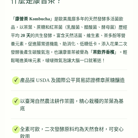
什麼是康普茶？
「
康普茶 Kombucha
」是歐美風靡多年的天然發酵多活菌飲
品，以茶葉、蔗糖和紅茶菌（乳酸菌、醋酸菌、酵母菌）歷經
平均
20 天
的共生發酵。富含天然活菌、維生素、茶多酚等營
養元素，促進腸胃道機能、助消化、低糖低卡。添入花果二次
發酵後產生碳酸氣泡，也讓康普茶被譽為「
茶飲界香檳
」。輕
鬆喝進美味元素，啵啵微氣泡讓大腦一口就著迷！
產品採 USDA 及國際公平貿易認證標章蔗糖釀造
以臺灣自然農法耕作茶園，精心栽種的茶葉為基
底
全素可飲，二次發酵原料均為天然食材，可安心
飲用