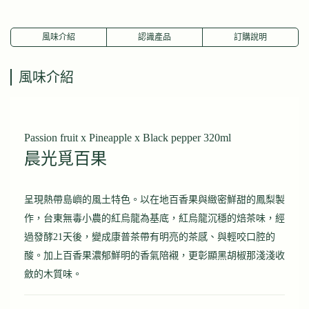
風味介紹
認識產品
訂購說明
風味介紹
Passion fruit x Pineapple x Black pepper 320ml
晨光覓百果
呈現熱帶島嶼的風土特色。以在地百香果與緻密鮮甜的鳳梨製
作，台東無毒小農的紅烏龍為基底，紅烏龍沉穩的焙茶味，經
過發酵21天後，變成康普茶帶有明亮的茶感、與輕咬口腔的
酸。加上百香果濃郁鮮明的香氣陪襯，更彰顯黑胡椒那淺淺收
斂的木質味。