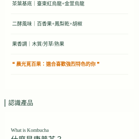
茶葉基底｜臺東紅烏龍+金萱烏龍
二酵風味｜百香果+鳳梨乾+胡椒
果香調｜木質/芳草/熟果
❝ 晨光覓百果：適合喜歡強烈特色的你 ❞
認識產品
What is Kombucha